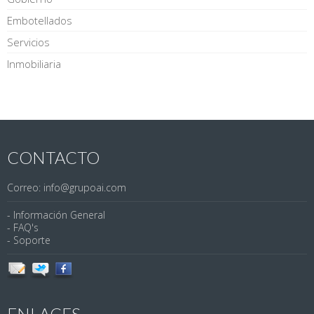
Embotellados
Servicios
Inmobiliaria
CONTACTO
Correo: info@grupoai.com
- Información General
- FAQ's
- Soporte
ENLACES