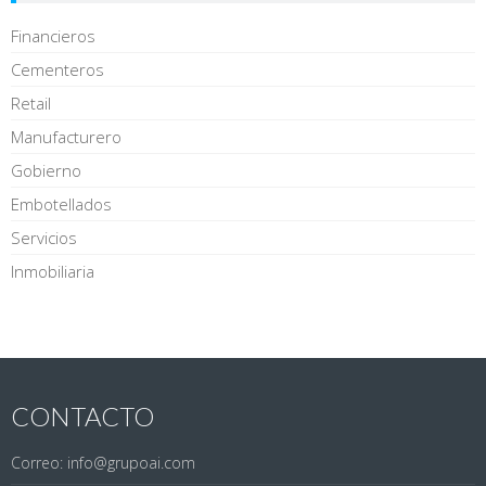
Financieros
Cementeros
Retail
Manufacturero
Gobierno
Embotellados
Servicios
Inmobiliaria
CONTACTO
Correo: info@grupoai.com