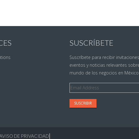
CES
SUSCRÍBETE
utions
Suscríbete para recibir invitacione
eventos y noticias relevantes sobre
mundo de los negocios en México
Email
Address
AVISO DE PRIVACIDAD
⎢