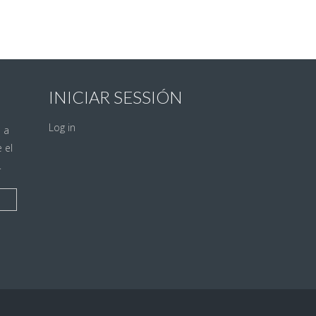
INICIAR SESSIÓN
Log in
s a
 el
.