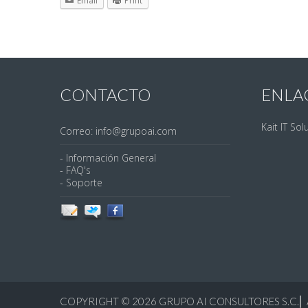
Email
Print
CONTACTO
ENLA
Kait IT Sol
Correo: info@grupoai.com
- Información General
- FAQ's
- Soporte
COPYRIGHT © 2026
GRUPO AI CONSULTORES S.C.
⎢